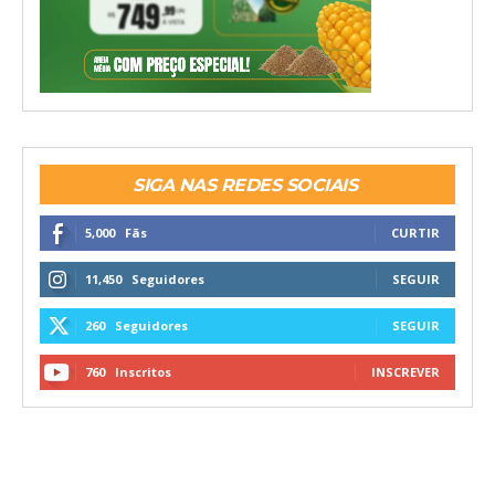
SIGA NAS REDES SOCIAIS
5,000
Fãs
CURTIR
11,450
Seguidores
SEGUIR
260
Seguidores
SEGUIR
760
Inscritos
INSCREVER