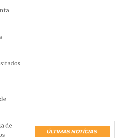
onta
s
ositados
 de
ia de
ÚLTIMAS NOTÍCIAS
os