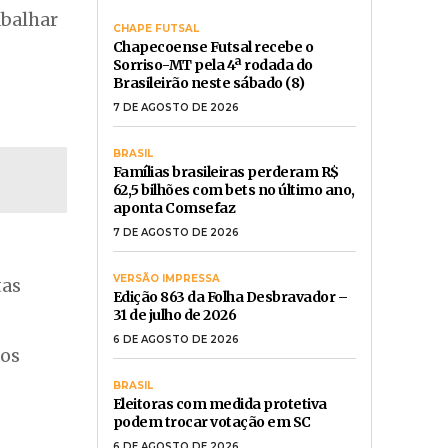
abalhar
CHAPE FUTSAL
Chapecoense Futsal recebe o
Sorriso-MT pela 4ª rodada do
Brasileirão neste sábado (8)
7 DE AGOSTO DE 2026
BRASIL
Famílias brasileiras perderam R$
62,5 bilhões com bets no último ano,
aponta Comsefaz
7 DE AGOSTO DE 2026
VERSÃO IMPRESSA
tas
Edição 863 da Folha Desbravador –
31 de julho de 2026
6 DE AGOSTO DE 2026
ios
BRASIL
Eleitoras com medida protetiva
podem trocar votação em SC
6 DE AGOSTO DE 2026