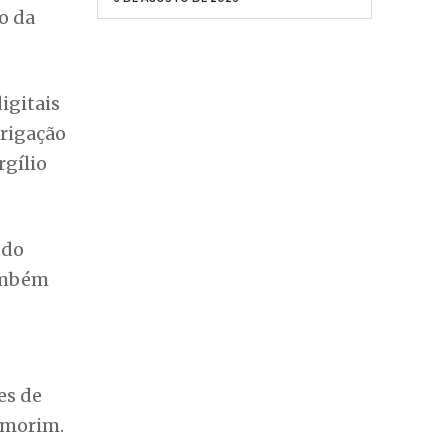
o da
igitais
brigação
rgílio
 do
também
es de
Amorim.