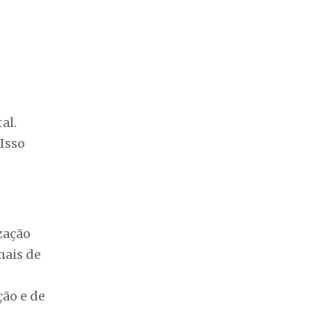
al.
Isso
zação
mais de
ção e de