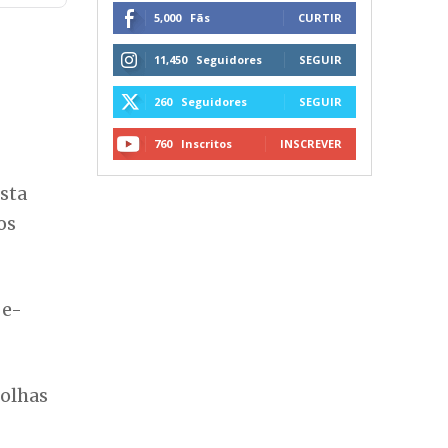
5,000
Fãs
CURTIR
11,450
Seguidores
SEGUIR
260
Seguidores
SEGUIR
760
Inscritos
INSCREVER
esta
os
 e-
folhas