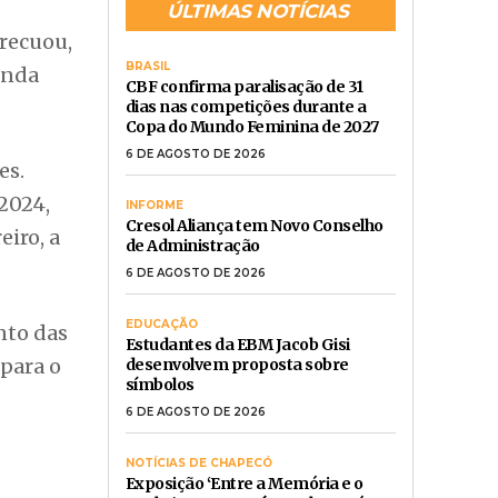
ÚLTIMAS NOTÍCIAS
recuou,
BRASIL
inda
CBF confirma paralisação de 31
dias nas competições durante a
Copa do Mundo Feminina de 2027
6 DE AGOSTO DE 2026
es.
2024,
INFORME
Cresol Aliança tem Novo Conselho
iro, a
de Administração
6 DE AGOSTO DE 2026
EDUCAÇÃO
nto das
Estudantes da EBM Jacob Gisi
para o
desenvolvem proposta sobre
símbolos
6 DE AGOSTO DE 2026
NOTÍCIAS DE CHAPECÓ
Exposição ‘Entre a Memória e o