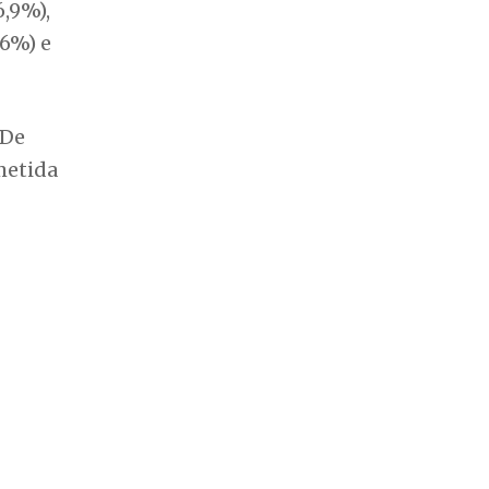
6,9%),
,6%) e
 De
metida