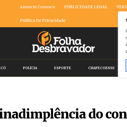
Anuncie Conosco
PUBLICIDADE LEGAL
VERS
Política De Privacidade
ECÓ
POLÍCIA
ESPORTE
CHAPECOENSE
 inadimplência do co