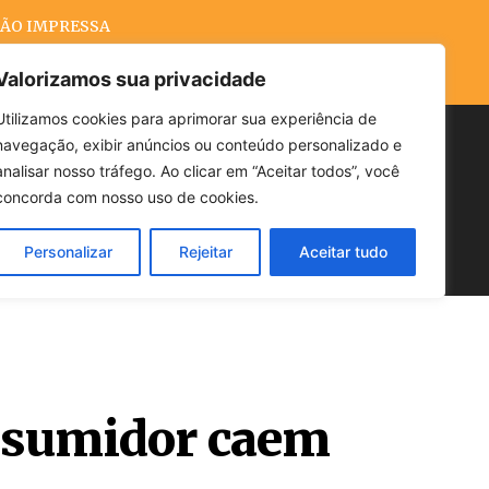
ÃO IMPRESSA
Valorizamos sua privacidade
Utilizamos cookies para aprimorar sua experiência de
navegação, exibir anúncios ou conteúdo personalizado e
Buscar
analisar nosso tráfego. Ao clicar em “Aceitar todos”, você
concorda com nosso uso de cookies.
Personalizar
Rejeitar
Aceitar tudo
POLÍTICA
CLIMA
ECONOMIA
nsumidor caem