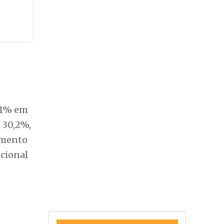
8,1% em
 30,2%,
amento
acional