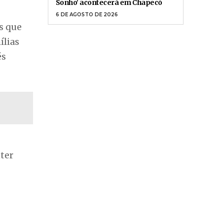
Sonho’ acontecerá em Chapecó
6 DE AGOSTO DE 2026
s que
ílias
és
ter