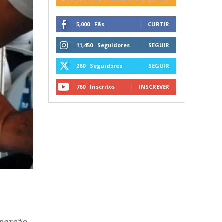
5,000
Fãs
CURTIR
11,450
Seguidores
SEGUIR
260
Seguidores
SEGUIR
760
Inscritos
INSCREVER
serção,