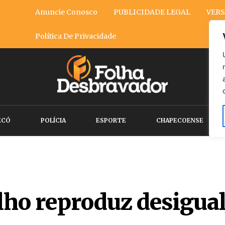
Anuncie Conosco
PUBLICIDADE LEGAL
VERS
Política De Privacidade
ECÓ
POLÍCIA
ESPORTE
CHAPECOENSE
ho reproduz desigual