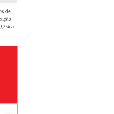
os de
ração
9,2% a