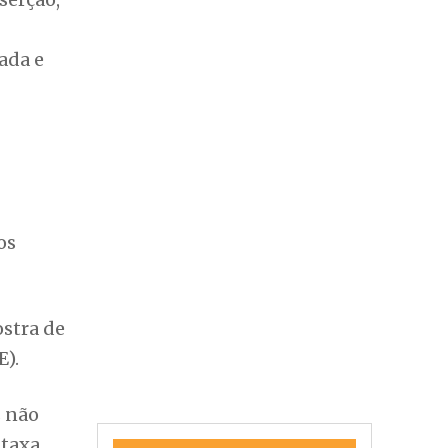
ada e
os
ostra de
E).
s não
 taxa