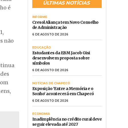
ÚLTIMAS NOTÍCIAS
lho é
INFORME
Cresol Aliança tem Novo Conselho
de Administração
1,
6 DE AGOSTO DE 2026
es não
EDUCAÇÃO
Estudantes da EBM Jacob Gisi
desenvolvem proposta sobre
símbolos
ntinua
6 DE AGOSTO DE 2026
ades
 com
NOTÍCIAS DE CHAPECÓ
Exposição ‘Entre a Memória e o
mens,
Sonho’ acontecerá em Chapecó
6 DE AGOSTO DE 2026
ECONOMIA
Inadimplência no crédito rural deve
seguir elevada até 2027