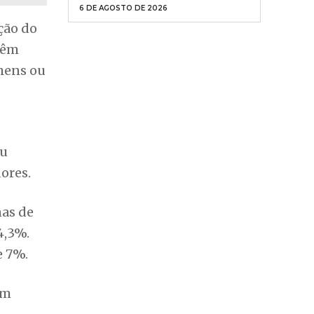
6 DE AGOSTO DE 2026
ção do
têm
mens ou
ou
ores.
as de
4,3%.
e 7%.
em