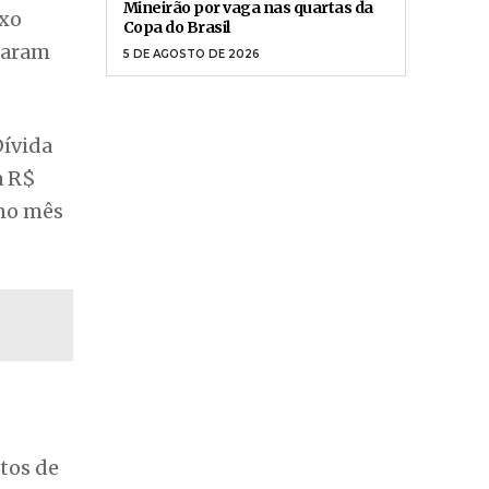
Mineirão por vaga nas quartas da
ixo
Copa do Brasil
maram
5 DE AGOSTO DE 2026
Dívida
a R$
 no mês
tos de