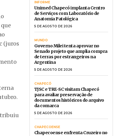
INFORME
Unimed Chapecó implanta Centro
de Serviços com Laboratório de
no
Anatomia Patológica
s que
5 DE AGOSTO DE 2026
ao
MUNDO
c (juros
Governo Milei tenta aprovar no
Senado projeto que amplia compra
de terras por estrangeiros na
amento
Argentina
5 DE AGOSTO DE 2026
CHAPECÓ
nterna
TJSC e TRE-SC visitam Chapecó
para avaliar preservação de
utubro.
documentos históricos do arquivo
da comarca
5 DE AGOSTO DE 2026
tribuiu
CHAPECOENSE
Chapecoense enfrenta Cruzeiro no