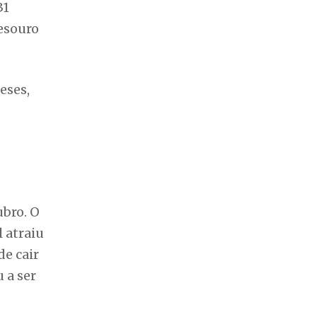
31
esouro
eses,
ubro. O
 atraiu
de cair
 a ser