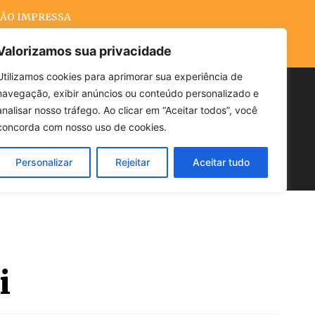
ÃO IMPRESSA
Valorizamos sua privacidade
Utilizamos cookies para aprimorar sua experiência de
navegação, exibir anúncios ou conteúdo personalizado e
Buscar
analisar nosso tráfego. Ao clicar em “Aceitar todos”, você
concorda com nosso uso de cookies.
Personalizar
Rejeitar
Aceitar tudo
POLÍTICA
CLIMA
ECONOMIA
i