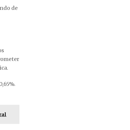
ando de
os
rometer
ca.
0,65%.
ral