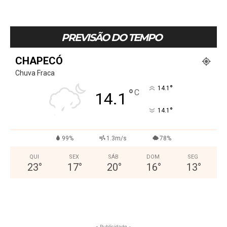
PREVISÃO DO TEMPO
CHAPECÓ
Chuva Fraca
°
14.1
°
C
14.1
°
14.1
99%
1.3m/s
78%
QUI
SEX
SÁB
DOM
SEG
23
°
17
°
20
°
16
°
13
°
- Publicidade -