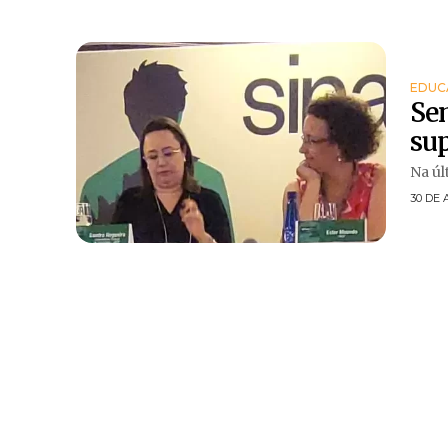
EDUC
Sem
sup
Na úl
30 DE 