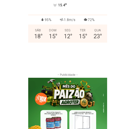
°
15.4
95%
1.8m/s
72%
SÁB
DOM
SEG
TER
QUA
18
°
15
°
12
°
15
°
23
°
- Publicidade -