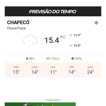
PREVISÃO DO TEMPO
CHAPECÓ
Chuva Fraca
°
15.4
°
C
15.4
°
15.4
98%
1.7m/s
100%
SÁB
DOM
SEG
TER
QUA
15
°
14
°
11
°
14
°
24
°
- Publicidade -