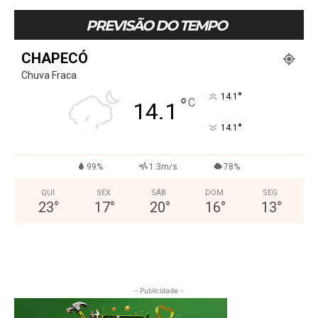
PREVISÃO DO TEMPO
CHAPECÓ
Chuva Fraca
°
14.1
°
C
14.1
°
14.1
99%
1.3m/s
78%
QUI
SEX
SÁB
DOM
SEG
23
°
17
°
20
°
16
°
13
°
- Publicidade -