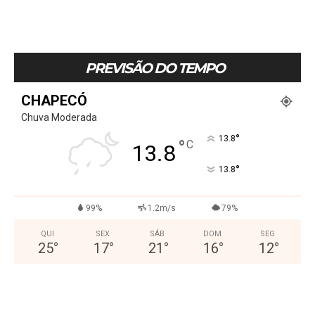
PREVISÃO DO TEMPO
CHAPECÓ
Chuva Moderada
°
13.8
°
C
13.8
°
13.8
99%
1.2m/s
79%
QUI
SEX
SÁB
DOM
SEG
25
°
17
°
21
°
16
°
12
°