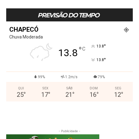
PREVISÃO DO TEMPO
CHAPECÓ
Chuva Moderada
°
13.8
°
C
13.8
°
13.8
99%
1.2m/s
79%
QUI
SEX
SÁB
DOM
SEG
25
°
17
°
21
°
16
°
12
°
- Publicidade -