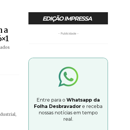
EDIÇÃO IMPRESSA
 a
- Publicidade -
6×1
tados
Entre para o
Whatsapp da
Folha Desbravador
e receba
nossas notícias em tempo
ustrial,
real.