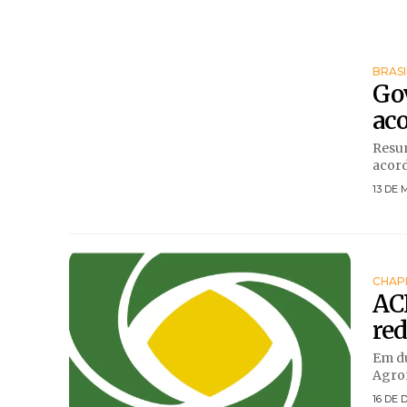
BRASI
Go
aco
Resum
acord
13 DE 
CHAP
ACI
red
Em du
Agron
16 DE