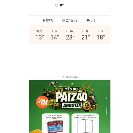
°
8
89%
2.1m/s
0%
SEG
TER
QUA
QUI
SEX
13
°
14
°
23
°
21
°
18
°
- Publicidade -