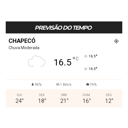
PREVISÃO DO TEMPO
CHAPECÓ
Chuva Moderada
°
16.5
°
C
16.5
°
16.5
95%
1.8m/s
76%
QUI
SEX
SÁB
DOM
SEG
24
°
18
°
21
°
16
°
12
°