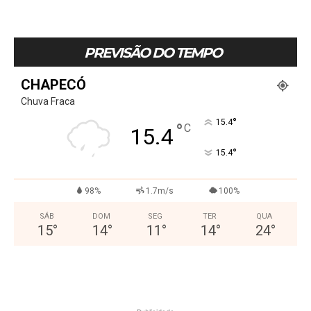
PREVISÃO DO TEMPO
CHAPECÓ
Chuva Fraca
°
15.4
°
C
15.4
°
15.4
98%
1.7m/s
100%
SÁB
DOM
SEG
TER
QUA
15
°
14
°
11
°
14
°
24
°