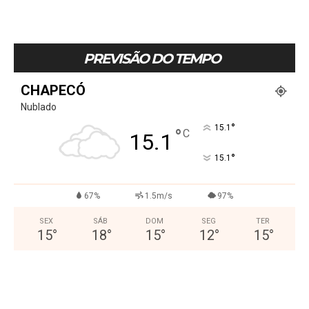
PREVISÃO DO TEMPO
CHAPECÓ
Nublado
°
15.1
°
C
15.1
°
15.1
67%
1.5m/s
97%
SEX
SÁB
DOM
SEG
TER
15
°
18
°
15
°
12
°
15
°