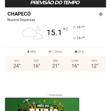
PREVISÃO DO TEMPO
CHAPECÓ
Nuvens Dispersas
°
15.1
°
C
15.1
°
15.1
98%
1.2m/s
31%
QUI
SEX
SÁB
DOM
SEG
24
°
16
°
21
°
16
°
12
°
- Publicidade -