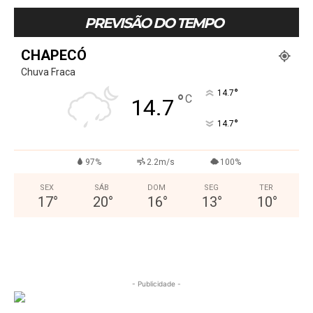
PREVISÃO DO TEMPO
CHAPECÓ
Chuva Fraca
°
14.7
°
C
14.7
°
14.7
97%
2.2m/s
100%
SEX
SÁB
DOM
SEG
TER
17
°
20
°
16
°
13
°
10
°
- Publicidade -