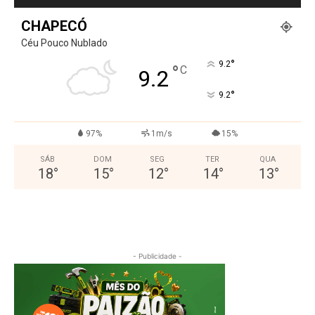
CHAPECÓ
Céu Pouco Nublado
°
9.2
°
C
9.2
°
9.2
97%
1m/s
15%
SÁB
DOM
SEG
TER
QUA
18
°
15
°
12
°
14
°
13
°
- Publicidade -