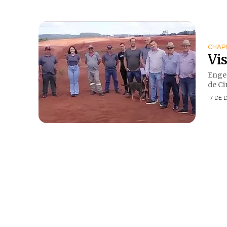
CHAP
Vis
Engen
de Cir
17 DE