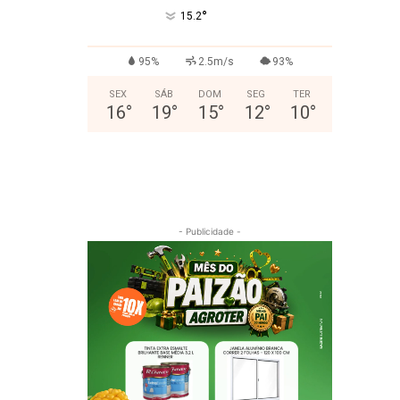
°
15.2
95%
2.5m/s
93%
SEX
SÁB
DOM
SEG
TER
16
°
19
°
15
°
12
°
10
°
- Publicidade -