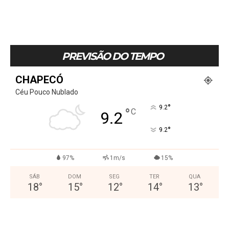
PREVISÃO DO TEMPO
CHAPECÓ
Céu Pouco Nublado
°
9.2
°
C
9.2
°
9.2
97%
1m/s
15%
SÁB
DOM
SEG
TER
QUA
18
°
15
°
12
°
14
°
13
°